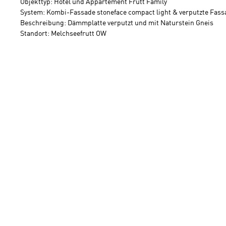
Objekttyp: Hotel und Appartement Frutt Family
System: Kombi-Fassade stoneface compact light & verputzte Fass
Beschreibung: Dämmplatte verputzt und mit Naturstein Gneis
Standort: Melchseefrutt OW